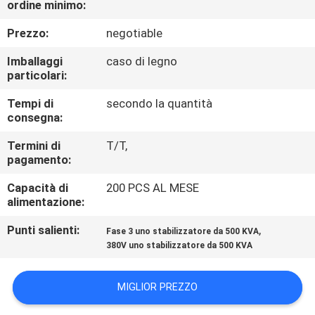
ordine minimo:
ALLA
FABBRICA
Prezzo:
negotiable
Imballaggi
caso di legno
CONTROLLO
particolari:
DELLA
Tempi di
secondo la quantità
consegna:
QUALITÀ
Termini di
T/T,
pagamento:
CONTATTACI
Capacità di
200 PCS AL MESE
alimentazione:
CHIEDI
Punti salienti:
,
Fase 3 uno stabilizzatore da 500 KVA
UN
380V uno stabilizzatore da 500 KVA
PREVENTIVO
MIGLIOR PREZZO
NOTIZIE