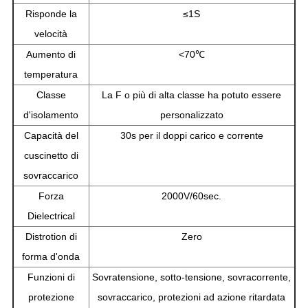
Risponde la
≤1S
velocità
Aumento di
<70℃
temperatura
Classe
La F o più di alta classe ha potuto essere
d'isolamento
personalizzato
Capacità del
30s per il doppi carico e corrente
cuscinetto di
sovraccarico
Forza
2000V/60sec.
Dielectrical
Distrotion di
Zero
forma d'onda
Funzioni di
Sovratensione, sotto-tensione, sovracorrente,
protezione
sovraccarico, protezioni ad azione ritardata