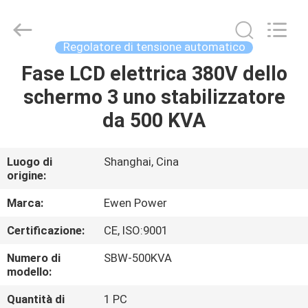
controllo
di
tensione
fornitore.
Copyright
Regolatore di tensione automatico
©
2019
-
Fase LCD elettrica 380V dello
CASA.
2024
avrstabilizer.com.
schermo 3 uno stabilizzatore
All
Rights
Reserved.
PRODOTTI
da 500 KVA
Developed
by
ECER
VIDEO
Luogo di
Shanghai, Cina
origine:
SU
Marca:
Ewen Power
DI
Certificazione:
CE, ISO:9001
NOI
Numero di
SBW-500KVA
modello:
VISITA
Quantità di
1 PC