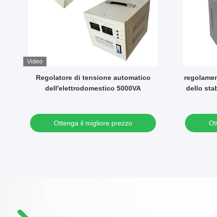
Video
 3
Regolatore di tensione automatico
regolamen
dell'elettrodomestico 5000VA
dello stab
Ottenga il migliore prezzo
Ot