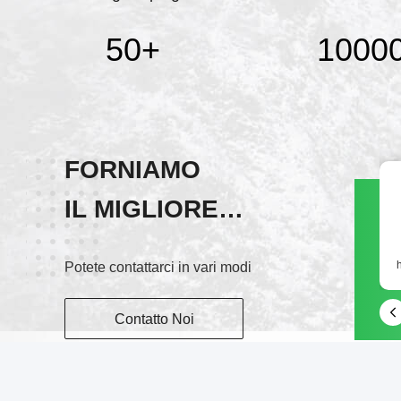
50
+
1000
FORNIAMO
IL MIGLIORE
Skype
SERVIZIO!
+86 18217375508
Potete contattarci in vari modi
Contatto Noi