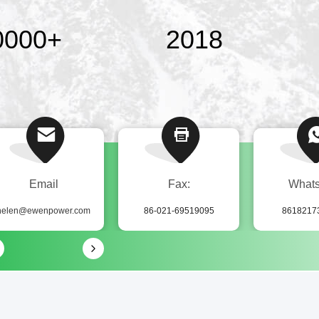
0000
+
2018
Email
Fax:
What
helen@ewenpower.com
86-021-69519095
8618217