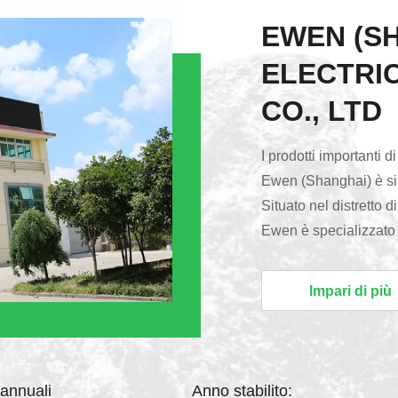
EWEN (S
ELECTRI
CO., LTD
I prodotti importanti di
Ewen (Shanghai) è sia
Situato nel distretto 
Ewen è specializzato i
alimentazione elettri
invertitore. Lo stabil
Impari di più
tipi: lo stabilizzatore 
tensione di monofase, 
 annuali
Anno stabilito: