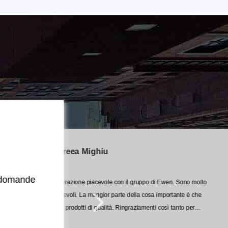
Andreea Mighiu
Tr
e domande
professionali, appassiona
Cooperazione piacevole con il gruppo di Ewen. Sono molto
Gra
Gradisco lavorare con questi tip
pro
amichevoli. La maggior parte della cosa importante è che
hanno prodotti di qualità. Ringraziamenti così tanto per
l'aiuto me con la scelta di modello del prodotto.
Trein