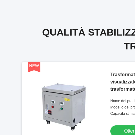
QUALITÀ STABILIZ
T
Trasformat
visualizza
trasformato
Nome del prodo
tensione
Modello del p
Capacità stima
Otten