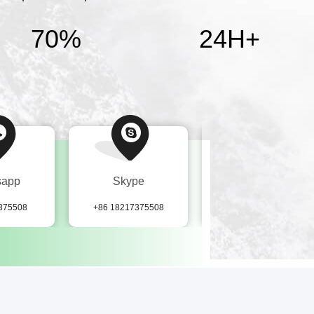
70%
24H
+
sapp
Skype
Email
375508
+86 18217375508
helen@ewenpower.com