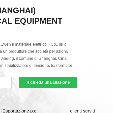
HANGHAI)
CAL EQUIPMENT
 Ewen Il materiale elettrico il Co., srl di
 un produttore che società per azioni.
di Jiading, il comune di Shanghai, Cina,
n stabilizzatore di tensione, trasformatore,
ca di commutazione di CC di CA, reattore ed
izzatore di tensione comprende i seguenti
Richieda una citazione
trifase di tensione, lo stabilizzatore di
il regolatore di tensione ...
Esportazione p.c:
clienti serviti