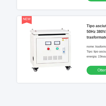
Tipo asciu
50Hz 380V
trasformato
nome: trasforma
Tipo: tipo asciu
energia: 15kva
Otten