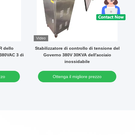
Video
V
R dello
Stabilizzatore di controllo di tensione del
 380VAC 3 di
Governo 380V 30KVA dell'acciaio
b
inossidabile
zzo
Ottenga il migliore prezzo