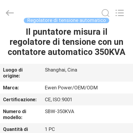
di
tensione
fornitore.
Copyright
©
Regolatore di tensione automatico
2019
-
2024
Il puntatore misura il
CASA.
avrstabilizer.com.
All
regolatore di tensione con un
Rights
Reserved.
Developed
PRODOTTI
contatore automatico 350KVA
by
ECER
VIDEO
Luogo di
Shanghai, Cina
origine:
SU
Marca:
Ewen Power/OEM/ODM
DI
Certificazione:
CE, ISO:9001
NOI
Numero di
SBW-350KVA
modello:
VISITA
Quantità di
1 PC