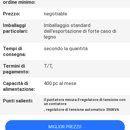
ordine minimo:
ALLA
FABBRICA
Prezzo:
negotiable
Imballaggi
Imballaggio standard
CONTROLLO
particolari:
dell'esportazione di forte caso di
legno
DELLA
Tempi di
secondo la quantità
QUALITÀ
consegna:
Termini di
T/T,
CONTATTACI
pagamento:
Capacità di
400 pc al mese
CHIEDI
alimentazione:
UN
Punti salienti:
Il puntatore misura il regolatore di tensione con
un contatore
PREVENTIVO
,
regolatore di tensione automatico 350KVA
NOTIZIE
MIGLIOR PREZZO