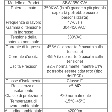
Modello di Prodct
SBW-350KVA
la più grande o più piccola
Potere stimato
350KVA (
capacità potrebbe essere
personalizzata)
47-63Hz
Frequenza di lavoro
Gamma di tensione
304-456VAC
in ingresso
Tensione della
380VAC
potenza nominale
la
corrente è basata sulla
Corrente di ingresso
455A (
tensione)
la corrente è basata sulla
Corrente d'uscita
455A
(
tensione)
±1%
Uscita Precison
±2% normalmente, mentre
potrebbe essere adattato (tipo
dell'SCR)
Classe d'isolamento
Classe F
Resistenza di
≥5
MΩ
isolamento
Classe di protezione
IP20 normalmente
Temperatura di
-15℃~45℃
lavoro ambientale
Altitudine ambientale
<2000m