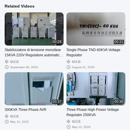
Related Videos
00:29
00:31
Stabilizzatore di tensione monofase
Single Phase TND-60KVA Voltage
15KVA 220V Regulatore automatico
Regulator
di tensione 110V Stabilizzatore di
稳压器
稳压器
potenza CA
September 06, 2024
August 21, 2020
00:37
00:36
300KVA Three Phase AVR
Three Phase High Power Voltage
Regulator 250KVA
稳压器
稳压器
May 12, 2020
May 12, 2020