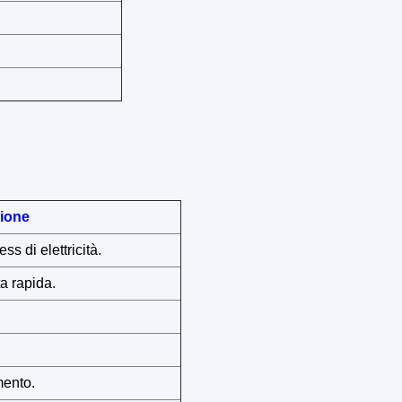
zione
s di elettricità.
a rapida.
mento.