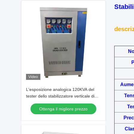
Stabil
descri
No
P
Video
Aumen
L'esposizione analogica 120KVA del
Tens
tester dello stabilizzatore verticale di
volt di AVR digiuna la velocità della
Ten
Ottenga il migliore prezzo
reazione
Prec
Cla