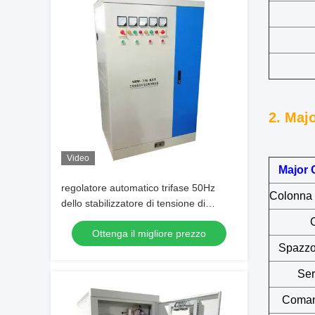
2. Maj
Video
Major
regolatore automatico trifase 50Hz
Colonna 
dello stabilizzatore di tensione di
350KVA 380V AVR
C
Ottenga il migliore prezzo
Spazzo
Ser
Coman