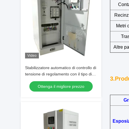
Conta
Recinzi
Metri 
Tra
Altre p
Video
Stabilizzatore automatico di controllo di
tensione di regolamento con il tipo di
3.Prod
rame della colonna SBW-50KVA
Ottenga il migliore prezzo
Gr
Esposiz