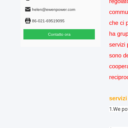
regolat
helen@ewenpower.com
commuta
86-021-69519095
che ci 
ha grup
Contatto ora
servizi
sono de
coopera
recipro
servizi
1.We pot