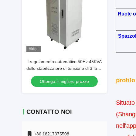
Ruote om
Spazzol
Video
Il regolamento automatico 50Hz 45KVA
dello stabilizzatore di tensione di 3 fasi
AVR ha valutato la capacità
profil
Ottenga il migliore prezzo
Situato 
CONTATTO NOI
(Shangh
nell'ap
+86 18217375508