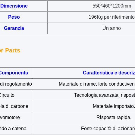
Dimensione
550*460*1200mm
Peso
196Kg per riferimento
Garanzia
Un anno
or Parts
 Components
Caratteristica e descri
di regolamento
Materiale di rame, forte conductivenes
ircuito
Tecnologia avanzata, rispost
la di carbone
Materiale importato.
vomotore
Risposta rapida.
do a catena
Forte capacità di aziona