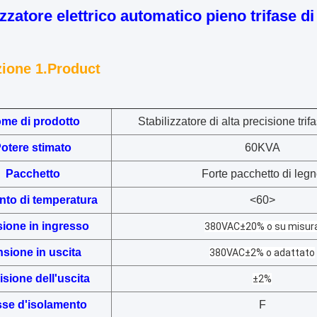
izzatore elettrico automatico pieno trifase 
zione 1.Product
me di prodotto
Stabilizzatore di alta precisione trif
otere stimato
60KVA
Pacchetto
Forte pacchetto di leg
to di temperatura
<60>
ione in ingresso
380VAC±20% o su misur
sione in uscita
380VAC±2% o adattato
isione dell'uscita
±2%
sse d'isolamento
F