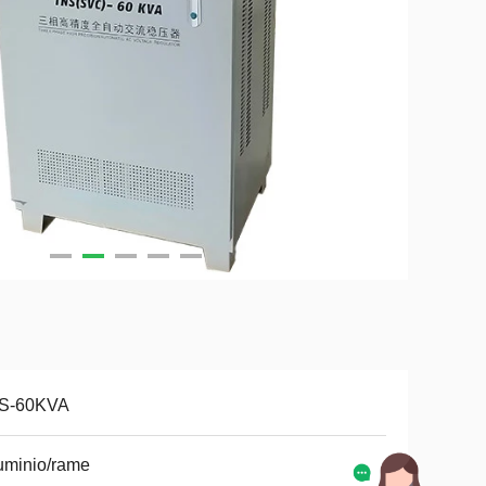
S-60KVA
uminio/rame