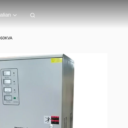
talian
S-60KVA