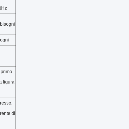
0Hz
bisogni
sogni
n primo
a figura
gresso,
rrente di