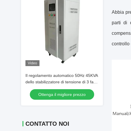
Abbia pre
parti di
compensaz
controllo 
Video
Il regolamento automatico 50Hz 45KVA
dello stabilizzatore di tensione di 3 fasi
AVR ha valutato la capacità
Ottenga il migliore prezzo
CONTATTO NOI