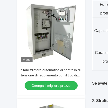
Funz
prot
Capacit
Caratter
Video
pro
Stabilizzatore automatico di controllo di
tensione di regolamento con il tipo di
rame della colonna SBW-50KVA
Se avete 
Ottenga il migliore prezzo
2.
Strutt