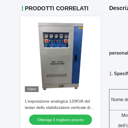
Descri
PRODOTTI CORRELATI
personal
1.
Specif
Video
Nome de
L'esposizione analogica 120KVA del
tester dello stabilizzatore verticale di
volt di AVR digiuna la velocità della
Mo
Ottenga il migliore prezzo
reazione
dell'