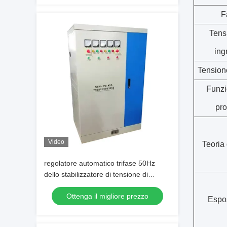
F
Tens
ing
Tensione
Funzi
pro
Video
Teoria 
regolatore automatico trifase 50Hz
dello stabilizzatore di tensione di
350KVA 380V AVR
Ottenga il migliore prezzo
Espo