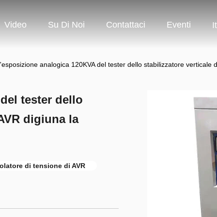
Video
Su Di Noi
Contattaci
Eventi
I
'esposizione analogica 120KVA del tester dello stabilizzatore verticale di
el tester dello
i AVR digiuna la
olatore di tensione di AVR