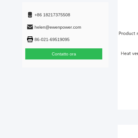
+86 18217375508
helen@ewenpower.com
86-021-69519095
Contatto ora