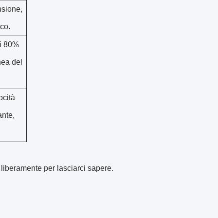
nsione,
ico.
di 80%
nea del
ocità
ante,
liberamente per lasciarci sapere.