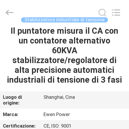
industriale
di
tensione
fornitore.
Copyright
Stabilizzatore industriale di tensione
©
2019
-
Il puntatore misura il CA con
CASA.
2025
avrstabilizer.com.
un contatore alternativo
All
Rights
Reserved.
PRODOTTI
60KVA
Developed
by
ECER
stabilizzatore/regolatore di
VIDEO
alta precisione automatici
industriali di tensione di 3 fasi
SU
DI
Luogo di
Shanghai, Cina
origine:
NOI
Marca:
Ewen Power
VISITA
Certificazione:
CE, ISO: 9001