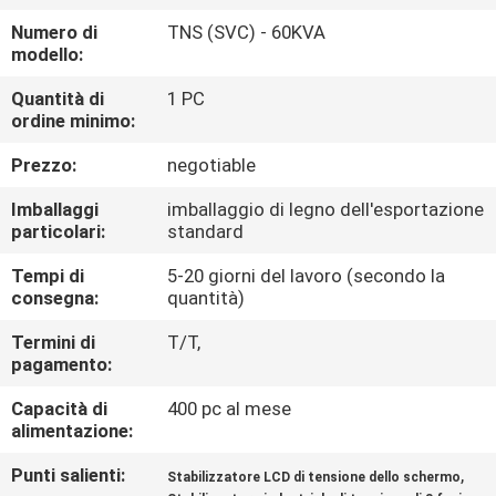
ALLA
Numero di
TNS (SVC) - 60KVA
FABBRICA
modello:
Quantità di
1 PC
CONTROLLO
ordine minimo:
DELLA
Prezzo:
negotiable
QUALITÀ
Imballaggi
imballaggio di legno dell'esportazione
particolari:
standard
CONTATTACI
Tempi di
5-20 giorni del lavoro (secondo la
consegna:
quantità)
CHIEDI
Termini di
T/T,
pagamento:
UN
Capacità di
400 pc al mese
PREVENTIVO
alimentazione:
Punti salienti:
,
Stabilizzatore LCD di tensione dello schermo
NOTIZIE