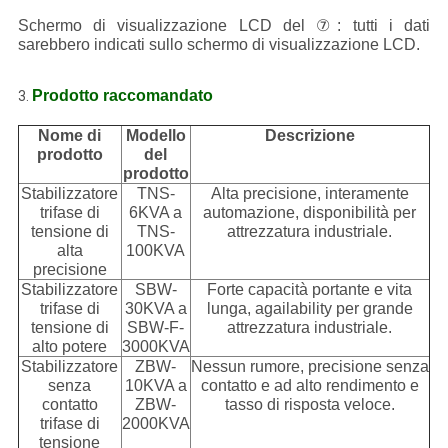
Schermo di visualizzazione LCD del ⑦: tutti i dati
sarebbero indicati sullo schermo di visualizzazione LCD.
Prodotto raccomandato
3.
Nome di
Modello
Descrizione
prodotto
del
prodotto
Stabilizzatore
TNS-
Alta precisione, interamente
trifase di
6KVA a
automazione, disponibilità per
tensione di
TNS-
attrezzatura industriale.
alta
100KVA
precisione
Stabilizzatore
SBW-
Forte capacità portante e vita
trifase di
30KVA a
lunga, agailability per grande
tensione di
SBW-F-
attrezzatura industriale.
alto potere
3000KVA
Stabilizzatore
ZBW-
Nessun rumore, precisione senza
senza
10KVA a
contatto e ad alto rendimento e
contatto
ZBW-
tasso di risposta veloce.
trifase di
2000KVA
tensione