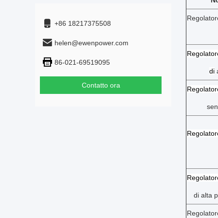
No
Regolator
+86 18217375508
helen@ewenpower.com
Regolator
86-021-69519095
di
a
Contatto ora
Regolator
sen
Regolator
Regolator
di alta 
Regolator