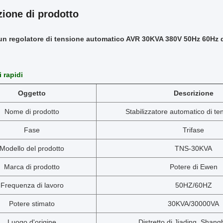
zione di prodotto
un regolatore di tensione automatico AVR 30KVA 380V 50Hz 60Hz di
i rapidi
Oggetto
Descrizione
Nome di prodotto
Stabilizzatore automatico di t
Fase
Trifase
Modello del prodotto
TNS-30KVA
Marca di prodotto
Potere di Ewen
Frequenza di lavoro
50HZ/60HZ
Potere stimato
30KVA/30000VA
Luogo d'origine
Distretto di Jiading, Shan