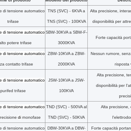
me di prodotto
Modello del prodotto
Descri
e di tensione automatico
TNS (SVC) - 6KVA a
Alta precisione, inte
trifase
TNS (SVC) - 100KVA
disponibilità per attr
e di tensione automatico
SBW-30KVA a SBW-F-
Forte capacità port
lto potere trifase
3000KVA
e di tensione automatico
ZBW-10KVA a ZBW-
Nessun rumore, senza
za contatto trifase
2000KVA
risposta 
Alta precisione, te
e di tensione automatico
JSW-10KVA a JSW-
disponibilità per l'a
purifed trifase
100KVA
precis
e di tensione automatico
TND (SVC) - 500VA al
Alta precisione, 
precisione
di
monofase
TND (SVC) - 50KVA
l'elettrod
e di tensione automatico
DBW-30KVA a DBW-
Forte capacità portant