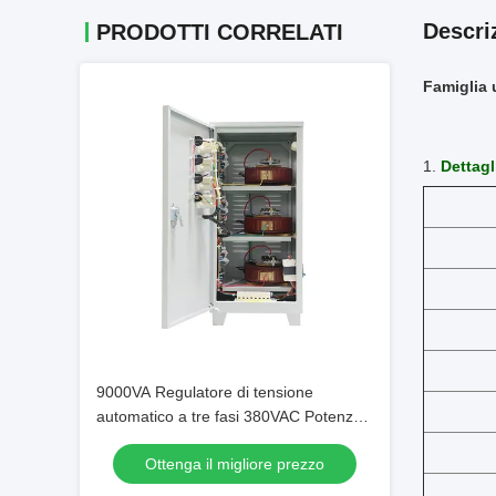
Descri
PRODOTTI CORRELATI
Famiglia 
1.
Dettagl
9000VA Regulatore di tensione
automatico a tre fasi 380VAC Potenza
AVR Stabilizzatore industriale Fabbrica
Ottenga il migliore prezzo
vendita diretta