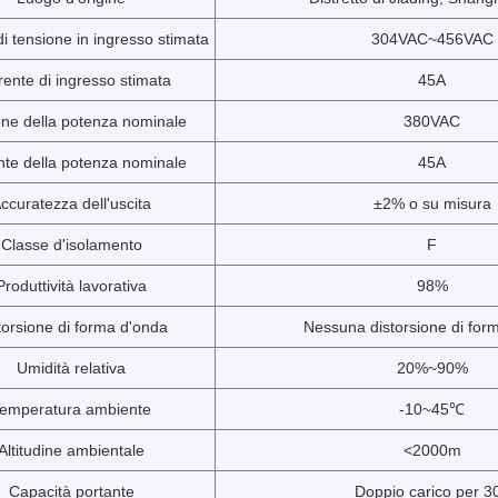
 tensione in ingresso stimata
304VAC~456VAC
rente di ingresso stimata
45A
one della potenza nominale
380VAC
nte della potenza nominale
45A
ccuratezza dell'uscita
±2% o su misura
Classe d'isolamento
F
Produttività lavorativa
98%
torsione di forma d'onda
Nessuna distorsione di for
Umidità relativa
20%~90%
emperatura ambiente
-10~45℃
Altitudine ambientale
<2000m
Capacità portante
Doppio carico per 3