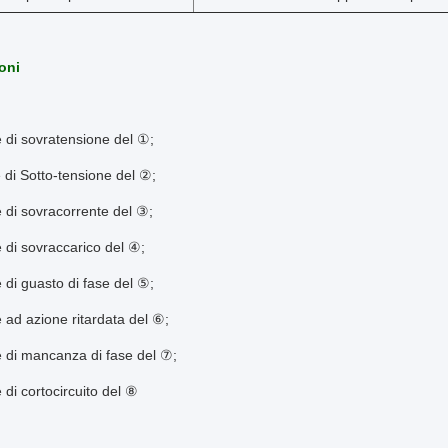
oni
 di sovratensione del ①;
 di Sotto-tensione del ②;
 di sovracorrente del ③;
 di sovraccarico del ④;
 di guasto di fase del ⑤;
 ad azione ritardata del ⑥;
 di mancanza di fase del ⑦;
 di cortocircuito del ⑧