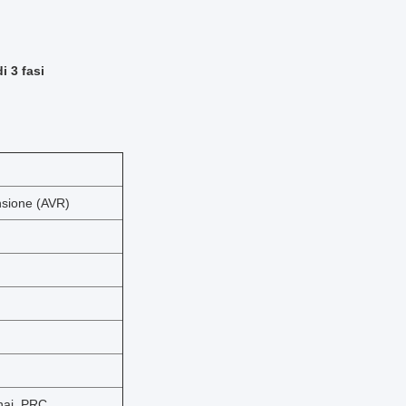
 3 fasi
ensione (AVR)
ghai, PRC