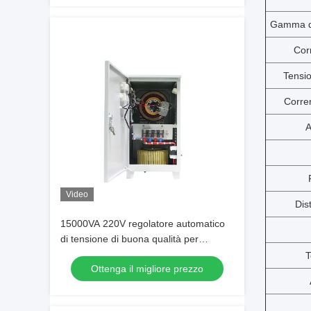
Gamma di
Cor
Tensi
Corre
A
Video
Dis
15000VA 220V regolatore automatico
di tensione di buona qualità per
apparecchiature elettriche monofase
T
Ottenga il migliore prezzo