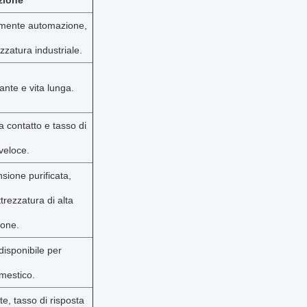
zione
ramente automazione,
ezzatura industriale.
ante e vita lunga.
 contatto e tasso di
veloce.
nsione purificata,
ttrezzatura di alta
ione.
disponibile per
omestico.
e, tasso di risposta