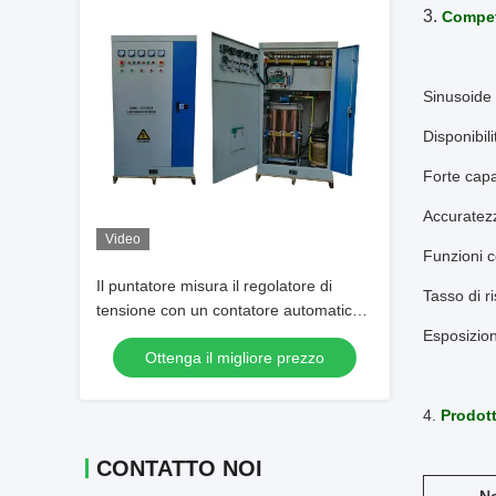
3.
Competi
Sinusoide 
Disponibil
Forte capa
Accuratezz
Video
Funzioni c
Il puntatore misura il regolatore di
Tasso di r
tensione con un contatore automatico
350KVA
Esposizione
Ottenga il migliore prezzo
4.
Prodot
CONTATTO NOI