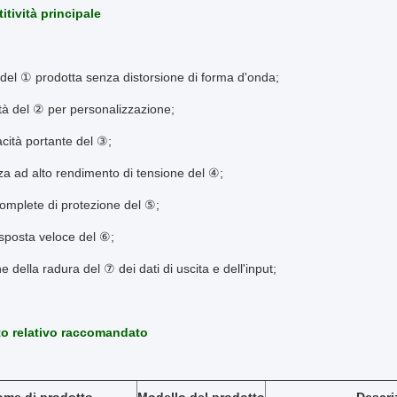
tività principale
del ① prodotta senza distorsione di forma d'onda;
ità del ② per personalizzazione;
cità portante del ③;
a ad alto rendimento di tensione del ④;
omplete di protezione del ⑤;
isposta veloce del ⑥;
 della radura del ⑦ dei dati di uscita e dell'input;
to relativo raccomandato