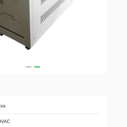
kva
0VAC