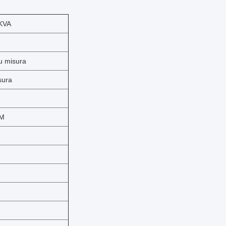
KVA
u misura
sura
0M