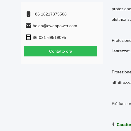
protezione
+86 18217375508
elettrica 
helen@ewenpower.com
86-021-69519095
Protezione
l'attrezzat
Contatto ora
Protezione
all'attrezz
Più funzio
4.
Caratte