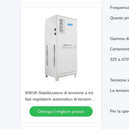
Frequenza
Questo pro
Gamma di t
Certament
320 a 470
Tensione i
La tension
90KVA Stabilizzatore di tensione a tre
fasi regolatore automatico di tensione
con tecnologia servomotore per la
Per la spec
Ottenga il migliore prezzo
macchina di taglio laser