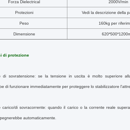
Forza Dielectrical
2000V/min
Protezioni
Vedi la descrizione della 
Peso
160kg per riferi
Dimensione
620*500*120
i di protezione
e di sovratensione: se la tensione in uscita è molto superiore all
e di funzionare immediatamente per proteggere lo stabilizzatore l'attre
 carico/di sovracorrente: quando il carico o la corrente reale supera 
spegnerebbe automaticamente.