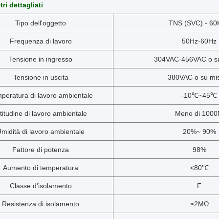
ri dettagliati
Tipo dell'oggetto
TNS (SVC) - 60
Frequenza di lavoro
50Hz-60Hz
Tensione in ingresso
304VAC-456VAC o s
Tensione in uscita
380VAC o su mi
peratura di lavoro ambientale
-10℃~45℃
ltitudine di lavoro ambientale
Meno di 100
midità di lavoro ambientale
20%~ 90%
Fattore di potenza
98%
Aumento di temperatura
<80℃
Classe d'isolamento
F
Resistenza di isolamento
≥2MΩ