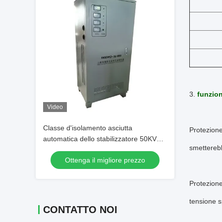
3.
funzion
Video
Classe d'isolamento asciutta
Protezion
automatica dello stabilizzatore 50KVA F
smetterebb
di tensione di fase di tipo tre
Ottenga il migliore prezzo
Protezione
tensione 
CONTATTO NOI