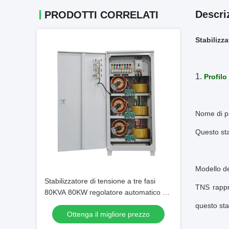
Descri
PRODOTTI CORRELATI
Stabilizz
1.
Profilo
Nome di pr
Questo sta
Modello d
Stabilizzatore di tensione a tre fasi
TNS rappre
80KVA 80KW regolatore automatico di
tensione e stabilizzatore per uso
questo sta
Ottenga il migliore prezzo
industriale