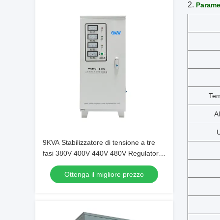
2.
Paramet
Tem
A
U
9KVA Stabilizzatore di tensione a tre
fasi 380V 400V 440V 480V Regulatore
di potenza CA Personalizzazione
Ottenga il migliore prezzo
accettabile