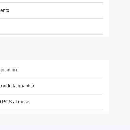
ento
otiation
ondo la quantità
0 PCS al mese