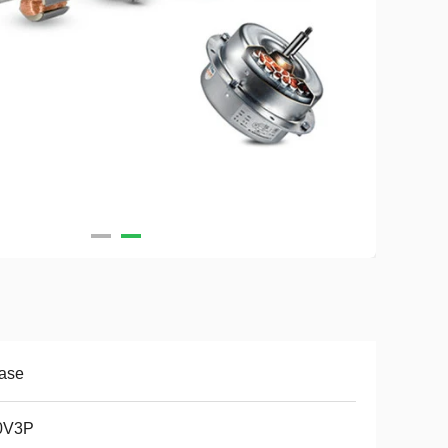
fase
0V3P