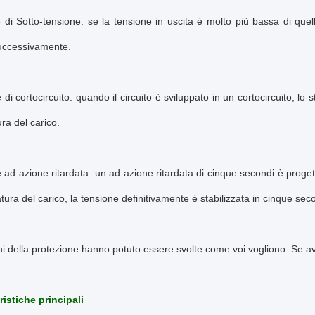
 di Sotto-tensione: se la tensione in uscita è molto più bassa di quell
successivamente.
 di cortocircuito: quando il circuito è sviluppato in un cortocircuito, l
ura del carico.
 ad azione ritardata: un ad azione ritardata di cinque secondi è proget
atura del carico, la tensione definitivamente è stabilizzata in cinque sec
ni della protezione hanno potuto essere svolte come voi vogliono. Se a
ristiche principali