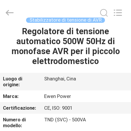
tensione
di
AVR
fornitore.
Copyright
Stabilizzatore di tensione di AVR
©
2019
-
Regolatore di tensione
CASA.
2025
Ewen
automatico 500W 50Hz di
(Shanghai)
Electrical
Equipment
PRODOTTI
monofase AVR per il piccolo
Co.,
Ltd.
All
elettrodomestico
Rights
Reserved.
VIDEO
Developed
by
ECER
Luogo di
Shanghai, Cina
origine:
SU
DI
Marca:
Ewen Power
NOI
Certificazione:
CE, ISO: 9001
Numero di
TND (SVC) - 500VA
VISITA
modello: