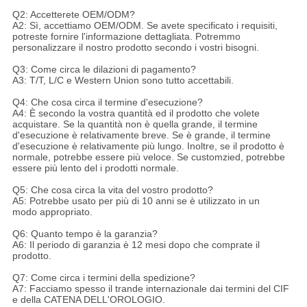
Q2: Accetterete OEM/ODM?
A2: Sì, accettiamo OEM/ODM. Se avete specificato i requisiti,
potreste fornire l'informazione dettagliata. Potremmo
personalizzare il nostro prodotto secondo i vostri bisogni.
Q3: Come circa le dilazioni di pagamento?
A3: T/T, L/C e Western Union sono tutto accettabili.
Q4: Che cosa circa il termine d'esecuzione?
A4: È secondo la vostra quantità ed il prodotto che volete
acquistare. Se la quantità non è quella grande, il termine
d'esecuzione è relativamente breve. Se è grande, il termine
d'esecuzione è relativamente più lungo. Inoltre, se il prodotto è
normale, potrebbe essere più veloce. Se customzied, potrebbe
essere più lento del i prodotti normale.
Q5: Che cosa circa la vita del vostro prodotto?
A5: Potrebbe usato per più di 10 anni se è utilizzato in un
modo appropriato.
Q6: Quanto tempo è la garanzia?
A6: Il periodo di garanzia è 12 mesi dopo che comprate il
prodotto.
Q7: Come circa i termini della spedizione?
A7: Facciamo spesso il trande internazionale dai termini del CIF
e della CATENA DELL'OROLOGIO.