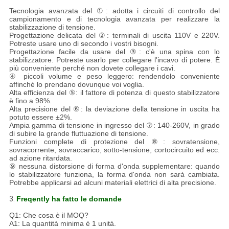
Tecnologia avanzata del ①: adotta i circuiti di controllo del
campionamento e di tecnologia avanzata per realizzare la
stabilizzazione di tensione.
Progettazione delicata del ②: terminali di uscita 110V e 220V.
Potreste usare uno di secondo i vostri bisogni.
Progettazione facile da usare del ③: c'è una spina con lo
stabilizzatore. Potreste usarlo per collegare l'incavo di potere. È
più conveniente perché non dovete collegare i cavi.
④ piccoli volume e peso leggero: rendendolo conveniente
affinchè lo prendano dovunque voi voglia.
Alta efficienza del ⑤: il fattore di potenza di questo stabilizzatore
è fino a 98%.
Alta precisione del ⑥: la deviazione della tensione in uscita ha
potuto essere ±2%.
Ampia gamma di tensione in ingresso del ⑦: 140-260V, in grado
di subire la grande fluttuazione di tensione.
Funzioni complete di protezione del ⑧: sovratensione,
sovracorrente, sovraccarico, sotto-tensione, cortocircuito ed ecc.
ad azione ritardata.
⑨ nessuna distorsione di forma d'onda supplementare: quando
lo stabilizzatore funziona, la forma d'onda non sarà cambiata.
Potrebbe applicarsi ad alcuni materiali elettrici di alta precisione.
3.
Freqently ha fatto le domande
Q1: Che cosa è il MOQ?
A1: La quantità minima è 1 unità.