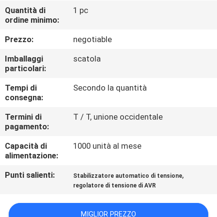
ALLA
Quantità di
1 pc
ordine minimo:
FABBRICA
Prezzo:
negotiable
CONTROLLO
Imballaggi
scatola
DELLA
particolari:
QUALITÀ
Tempi di
Secondo la quantità
consegna:
CONTATTACI
Termini di
T / T, unione occidentale
pagamento:
Capacità di
1000 unità al mese
NOTIZIE
alimentazione:
Punti salienti:
,
Stabilizzatore automatico di tensione
CHIEDI
regolatore di tensione di AVR
UN
PREVENTIVO
MIGLIOR PREZZO