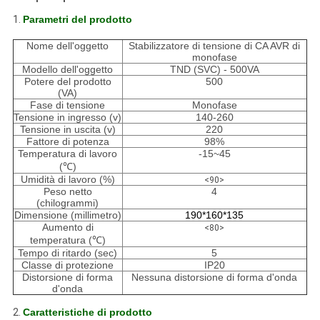
1.
Parametri del prodotto
Nome dell'oggetto
Stabilizzatore di tensione di CA AVR di
monofase
Modello dell'oggetto
TND (SVC) - 500VA
Potere del prodotto
500
(VA)
Fase di tensione
Monofase
Tensione in ingresso (v)
140-260
Tensione in uscita (v)
220
Fattore di potenza
98%
Temperatura di lavoro
-15~45
(℃)
Umidità di lavoro (%)
<90>
Peso netto
4
(chilogrammi)
Dimensione (millimetro)
190*160*135
Aumento di
<80>
temperatura (℃)
Tempo di ritardo (sec)
5
Classe di protezione
IP20
Distorsione di forma
Nessuna distorsione di forma d'onda
d'onda
2.
Caratteristiche di prodotto