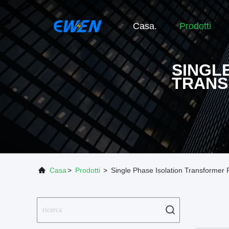
Casa.
Prodotti
SINGL
TRAN
Casa
>
Prodotti
>
Single Phase Isolation Transformer 