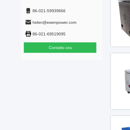
86-021-59939666
helen@ewenpower.com
86-021-69519095
Contatto ora