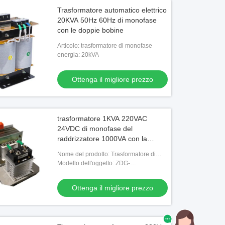
Trasformatore automatico elettrico
20KVA 50Hz 60Hz di monofase
con le doppie bobine
Articolo: trasformatore di monofase
energia: 20kVA
Ottenga il migliore prezzo
trasformatore 1KVA 220VAC
24VDC di monofase del
raddrizzatore 1000VA con la
recinzione
Nome del prodotto: Trasformatore di
raddrizzatore di monofase
Modello dell'oggetto: ZDG-
1KVA/1000VA
Ottenga il migliore prezzo