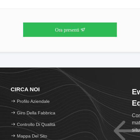
Ora presenti
CIRCA NOI
Ew
Profilo Aziendale
Eq
Giro Della Fabbrica
Com
mat
Controllo Di Qualità
sit
Mappa Del Sito