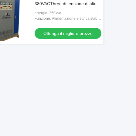
380VACThree di tensione di alto
potere 60Hz
energia: 250kva
Funzione: Alimentazione elettrica stabile
di tensione
Ottenga il migliore prezzo