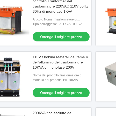
controllo Tranformer del
trasformatore 220VAC 110V 50Hz
60Hz di monofase 1KVA
Articolo Nome: Trasformatore di
controllo di monofase
Tipo dell'oggetto: BK-1KVA/1000VA
Ottenga il migliore prezzo
110V / bobina Materail del rame o
dell'alluminio del trasformatore
10KVA di monofase 200V
Nome del prodotto: trasformatore di
monofase
Modello del prodotto: BK-10KVA
Ottenga il migliore prezzo
200KVA tipo asciutto del