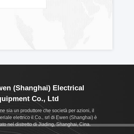
en (Shanghai) Electrical
uipment Co., Ltd
e sia un produttore che società per azioni, il
eriale elettrico il Co., srl di Ewen (Shanghai) è
uato nel distretto di Jiading, Shanghai, Cina.