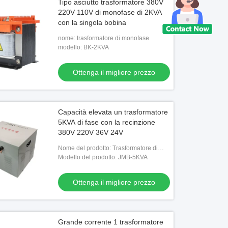
Tipo asciutto trasformatore 380V
220V 110V di monofase di 2KVA
con la singola bobina
nome: trasformatore di monofase
modello: BK-2KVA
Ottenga il migliore prezzo
Capacità elevata un trasformatore
5KVA di fase con la recinzione
380V 220V 36V 24V
Nome del prodotto: Trasformatore di
illuminazione di monofase
Modello del prodotto: JMB-5KVA
Ottenga il migliore prezzo
Grande corrente 1 trasformatore