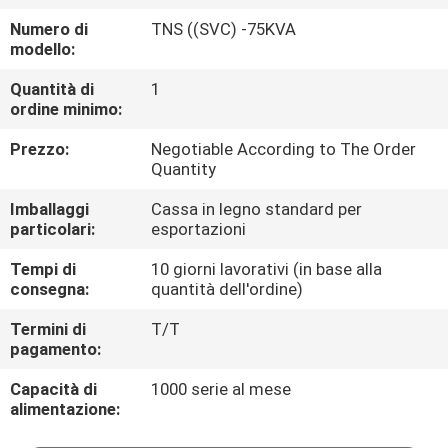
ALLA
Numero di
TNS ((SVC) -75KVA
FABBRICA
modello:
Quantità di
1
CONTROLLO
ordine minimo:
DELLA
Prezzo:
Negotiable According to The Order
Quantity
QUALITÀ
Imballaggi
Cassa in legno standard per
particolari:
esportazioni
CONTATTACI
Tempi di
10 giorni lavorativi (in base alla
consegna:
quantità dell'ordine)
NOTIZIE
Termini di
T/T
pagamento:
CHIEDI
Capacità di
1000 serie al mese
UN
alimentazione:
PREVENTIVO