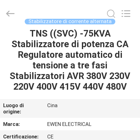
di
tensione
di
CA
supplier.
Stabilizzatore di corrente alternata
Copyright
©
2019
TNS ((SVC) -75KVA
CASA.
-
2025
Stabilizzatore di potenza CA
Ewen
(Shanghai)
Electrical
PRODOTTI
Regulatore automatico di
Equipment
Co.,
Ltd.
tensione a tre fasi
All
Rights
VIDEO
Stabilizzatori AVR 380V 230V
Reserved.
Developed
by
220V 400V 415V 440V 480V
ECER
SU
DI
Luogo di
Cina
origine:
NOI
Marca:
EWEN ELECTRICAL
VISITA
Certificazione:
CE