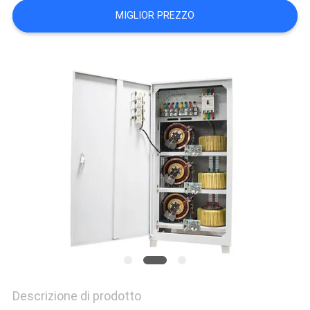
MIGLIOR PREZZO
MAPPA
DEL
SITO
NORME
SULLA
PRIVACY
Descrizione di prodotto