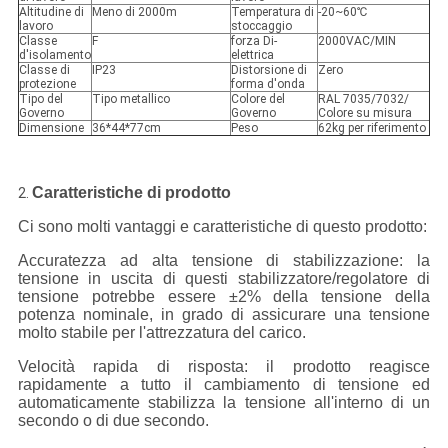
Altitudine di
Meno di 2000m
Temperatura di
-20~60℃
lavoro
stoccaggio
Classe
F
forza Di-
2000VAC/MIN
d'isolamento
elettrica
Classe di
IP23
Distorsione di
Zero
protezione
forma d'onda
Tipo del
Tipo metallico
Colore del
RAL 7035/7032/
Governo
Governo
Colore su misura
Dimensione
36*44*77cm
Peso
62kg per riferimento
Caratteristiche di prodotto
2.
Ci sono molti vantaggi e caratteristiche di questo prodotto:
Accuratezza ad alta tensione di stabilizzazione: la
tensione in uscita di questi stabilizzatore/regolatore di
tensione potrebbe essere ±2% della tensione della
potenza nominale, in grado di assicurare una tensione
molto stabile per l'attrezzatura del carico.
Velocità rapida di risposta: il prodotto reagisce
rapidamente a tutto il cambiamento di tensione ed
automaticamente stabilizza la tensione all'interno di un
secondo o di due secondo.