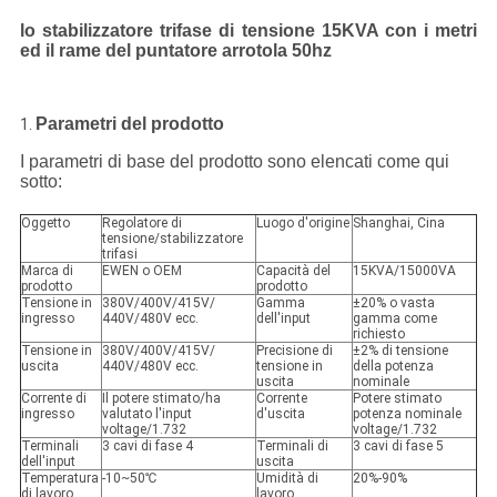
lo stabilizzatore trifase di tensione 15KVA con i metri
ed il rame del puntatore arrotola 50hz
Parametri del prodotto
1.
I parametri di base del prodotto sono elencati come qui
sotto:
Oggetto
Regolatore di
Luogo d'origine
Shanghai, Cina
tensione/stabilizzatore
trifasi
Marca di
EWEN o OEM
Capacità del
15KVA/15000VA
prodotto
prodotto
Tensione in
380V/400V/415V/
Gamma
±20% o vasta
ingresso
440V/480V ecc.
dell'input
gamma come
richiesto
Tensione in
380V/400V/415V/
Precisione di
±2% di tensione
uscita
440V/480V ecc.
tensione in
della potenza
uscita
nominale
Corrente di
Il potere stimato/ha
Corrente
Potere stimato
ingresso
valutato l'input
d'uscita
potenza nominale
voltage/1.732
voltage/1.732
Terminali
3 cavi di fase 4
Terminali di
3 cavi di fase 5
dell'input
uscita
Temperatura
-10~50℃
Umidità di
20%-90%
di lavoro
lavoro