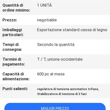
ALLA
Quantità di
1 UNITÀ
ordine minimo:
FABBRICA
Prezzo:
negotiable
CONTROLLO
Imballaggi
Esportazione standard cassa di legno
DELLA
particolari:
QUALITÀ
Tempi di
Secondo la quantità
consegna:
CONTATTACI
Termini di
T / T, unione occidentale
pagamento:
Capacità di
600 pc al mese
NOTIZIE
alimentazione:
Punti salienti:
,
regolatore di tensione automatico trifase
CHIEDI
Stabilizzatore di tensione di 3 fasi
UN
PREVENTIVO
MIGLIOR PREZZO