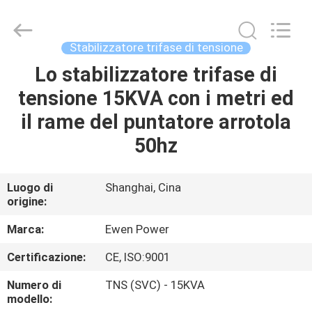
tensione
automatico
trifase
fornitore.
Copyright
Stabilizzatore trifase di tensione
©
2019
-
Lo stabilizzatore trifase di
CASA.
2025
Ewen
tensione 15KVA con i metri ed
(Shanghai)
Electrical
Equipment
PRODOTTI
il rame del puntatore arrotola
Co.,
Ltd.
All
50hz
Rights
Reserved.
VIDEO
Developed
by
ECER
Luogo di
Shanghai, Cina
origine:
SU
DI
Marca:
Ewen Power
NOI
Certificazione:
CE, ISO:9001
Numero di
TNS (SVC) - 15KVA
VISITA
modello: