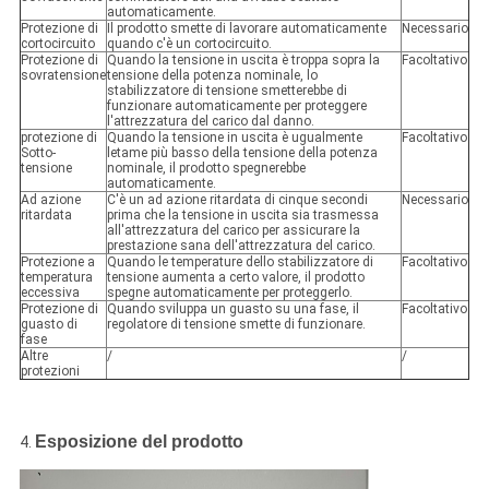
automaticamente.
Protezione di
Il prodotto smette di lavorare automaticamente
Necessario
cortocircuito
quando c'è un cortocircuito.
Protezione di
Quando la tensione in uscita è troppa sopra la
Facoltativo
sovratensione
tensione della potenza nominale, lo
stabilizzatore di tensione smetterebbe di
funzionare automaticamente per proteggere
l'attrezzatura del carico dal danno.
protezione di
Quando la tensione in uscita è ugualmente
Facoltativo
Sotto-
letame più basso della tensione della potenza
tensione
nominale, il prodotto spegnerebbe
automaticamente.
Ad azione
C'è un ad azione ritardata di cinque secondi
Necessario
ritardata
prima che la tensione in uscita sia trasmessa
all'attrezzatura del carico per assicurare la
prestazione sana dell'attrezzatura del carico.
Protezione a
Quando le temperature dello stabilizzatore di
Facoltativo
temperatura
tensione aumenta a certo valore, il prodotto
eccessiva
spegne automaticamente per proteggerlo.
Protezione di
Quando sviluppa un guasto su una fase, il
Facoltativo
guasto di
regolatore di tensione smette di funzionare.
fase
Altre
/
/
protezioni
Esposizione del prodotto
4.