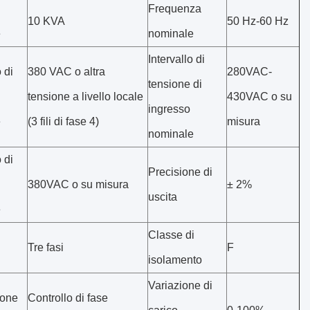
Frequenza
10 KVA
50 Hz-60 Hz
e
nominale
Intervallo di
 di
380 VAC o altra
280VAC-
tensione di
tensione a livello locale
430VAC o su
ingresso
e
(3 fili di fase 4)
misura
nominale
 di
Precisione di
380VAC o su misura
± 2%
uscita
e
Classe di
Tre fasi
F
isolamento
Variazione di
ione
Controllo di fase