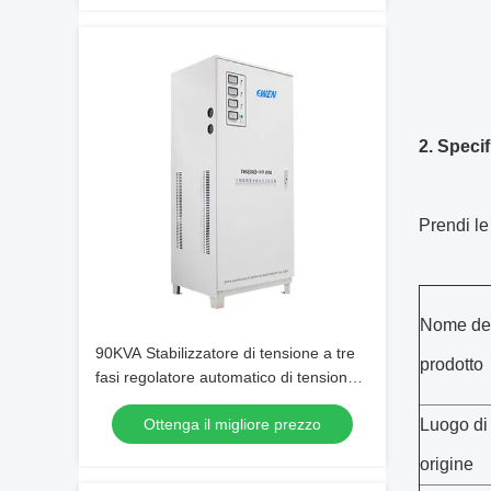
2. Specif
Prendi le
Nome de
90KVA Stabilizzatore di tensione a tre
prodotto
fasi regolatore automatico di tensione
con tecnologia servomotore per la
Ottenga il migliore prezzo
Luogo di
macchina di taglio laser
origine