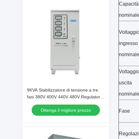
Capacità
nominal
Voltaggio
ingresso
nominal
Voltaggio
uscita
9KVA Stabilizzatore di tensione a tre
nominal
fasi 380V 400V 440V 480V Regulatore
di potenza CA Personalizzazione
Ottenga il migliore prezzo
accettabile
Fase
Regolaz