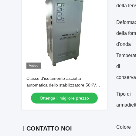
della ten
Deforma
della for
d'onda
Temperat
Video
di
conserva
Classe d'isolamento asciutta
automatica dello stabilizzatore 50KVA F
di tensione di fase di tipo tre
Tipo di
Ottenga il migliore prezzo
armadiet
Colore
CONTATTO NOI