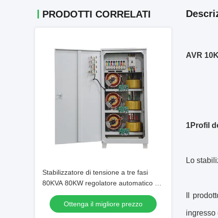
Descri
PRODOTTI CORRELATI
AVR 10KV
1Profil d
Lo stabil
Stabilizzatore di tensione a tre fasi
80KVA 80KW regolatore automatico di
tensione e stabilizzatore per uso
Il prodot
Ottenga il migliore prezzo
industriale
ingresso