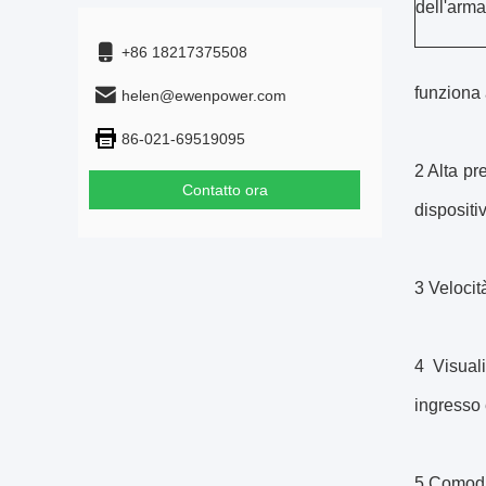
dell'arm
+86 18217375508
funziona 
helen@ewenpower.com
86-021-69519095
2 Alta pr
Contatto ora
dispositiv
3 Velocit
4 Visuali
ingresso 
5 Comodi 