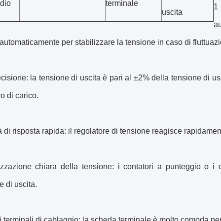
adio
terminale
1
uscita
au
automaticamente per stabilizzare la tensione in caso di fluttuazi
ecisione: la tensione di uscita è pari al ±2% della tensione di us
o di carico.
à di risposta rapida: il regolatore di tensione reagisce rapidamen
zzazione chiara della tensione: i contatori a punteggio o i c
e di uscita.
terminali di cablaggio: la scheda terminale è molto comoda per co