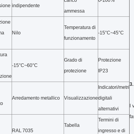
carico
0-100%
sione
indipendente
ammessa
zione
Temperatura di
ma
Nilo
-15°C~45°C
funzionamento
ura
Grado di
Protezione
-15°C~60°C
protezione
IP23
zione
3.
Indicatori/metri
Arredamento metallico
Visualizzazione
digitali
to
I 
alternativi
fa
Termini di
Tabella
RAL 7035
ingresso e di