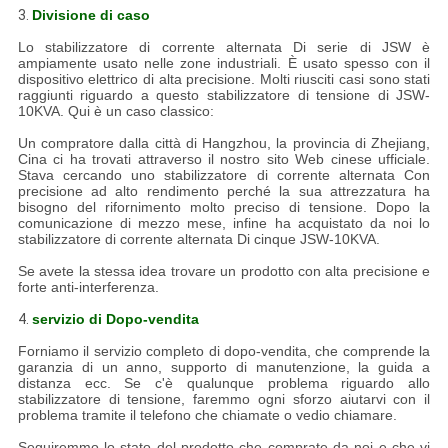
3.
Divisione di caso
Lo stabilizzatore di corrente alternata Di serie di JSW è
ampiamente usato nelle zone industriali. È usato spesso con il
dispositivo elettrico di alta precisione. Molti riusciti casi sono stati
raggiunti riguardo a questo stabilizzatore di tensione di JSW-
10KVA. Qui è un caso classico:
Un compratore dalla città di Hangzhou, la provincia di Zhejiang,
Cina ci ha trovati attraverso il nostro sito Web cinese ufficiale.
Stava cercando uno stabilizzatore di corrente alternata Con
precisione ad alto rendimento perché la sua attrezzatura ha
bisogno del rifornimento molto preciso di tensione. Dopo la
comunicazione di mezzo mese, infine ha acquistato da noi lo
stabilizzatore di corrente alternata Di cinque JSW-10KVA.
Se avete la stessa idea trovare un prodotto con alta precisione e
forte anti-interferenza.
4.
servizio di Dopo-vendita
Forniamo il servizio completo di dopo-vendita, che comprende la
garanzia di un anno, supporto di manutenzione, la guida a
distanza ecc. Se c'è qualunque problema riguardo allo
stabilizzatore di tensione, faremmo ogni sforzo aiutarvi con il
problema tramite il telefono che chiamate o vedio chiamare.
Seguiremmo lo stato del prodotto che comprate da noi e che vi