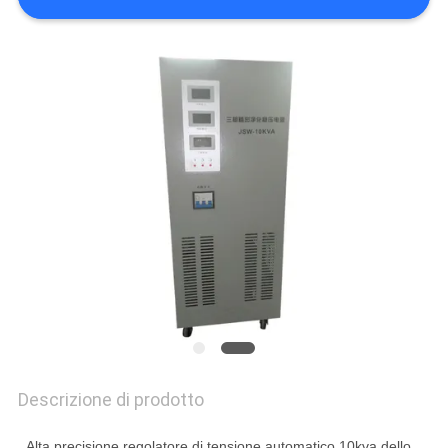
MAPPA
DEL
SITO
NORME
SULLA
PRIVACY
Descrizione di prodotto
Alta precisione regolatore di tensione automatico 10kva dello