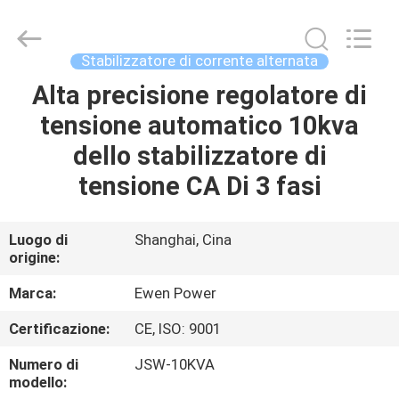
di
tensione
di
CA
supplier.
Stabilizzatore di corrente alternata
Copyright
©
2019
Alta precisione regolatore di
CASA.
-
2025
tensione automatico 10kva
Ewen
(Shanghai)
Electrical
PRODOTTI
dello stabilizzatore di
Equipment
Co.,
Ltd.
tensione CA Di 3 fasi
All
Rights
VIDEO
Reserved.
Developed
by
Luogo di
Shanghai, Cina
ECER
origine:
SU
DI
Marca:
Ewen Power
NOI
Certificazione:
CE, ISO: 9001
Numero di
JSW-10KVA
VISITA
modello: