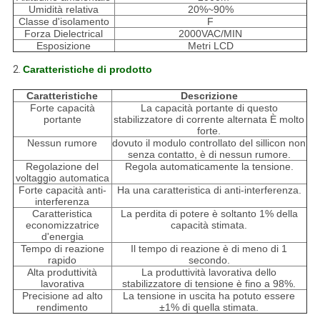
Umidità relativa
20%~90%
Classe d'isolamento
F
Forza Dielectrical
2000VAC/MIN
Esposizione
Metri LCD
2.
Caratteristiche di prodotto
Caratteristiche
Descrizione
Forte capacità
La capacità portante di questo
portante
stabilizzatore di corrente alternata È molto
forte.
Nessun rumore
dovuto il modulo controllato del sillicon non
senza contatto, è di nessun rumore.
Regolazione del
Regola automaticamente la tensione.
voltaggio automatica
Forte capacità anti-
Ha una caratteristica di anti-interferenza.
interferenza
Caratteristica
La perdita di potere è soltanto 1% della
economizzatrice
capacità stimata.
d'energia
Tempo di reazione
Il tempo di reazione è di meno di 1
rapido
secondo.
Alta produttività
La produttività lavorativa dello
lavorativa
stabilizzatore di tensione è fino a 98%.
Precisione ad alto
La tensione in uscita ha potuto essere
rendimento
±1% di quella stimata.