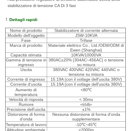
stabilizzatore di tensione CA Di 3 fasi
1.
Dettagli rapidi
Nome di prodotto
Stabilizzatore di corrente alternata
Modello dell'oggetto
JSW-10KVA
Fase
Trifase
Marca di prodotto
Materiale elettrico Co., Ltd./OEM/ODM di
Ewen (Shanghai)
Capacità stimata
10KVA/10000VA
Gamma di tensione in
380AC±20% (304AC~456AC) o tensione
ingresso
su misura
Uscita
380VAC 400VAC 420VAC 440VAC o
tensione su misura
Corrente di ingresso
15.19A (con il votlage dell'uscita 380V)
Corrente d'uscita
15.19A (con il votlage dell'uscita 380V)
Aumento di
<80℃
temperatura
Velocità di risposta
< 30ms
Rumore
<60db>
Precisione dell'uscita
±1%
Distorsione di forma
Nessuna distorsione di forma d'onda
d'onda
supplementare
Temperatura di lavoro
-10℃~45℃
Altitudine ambientale
<2000m