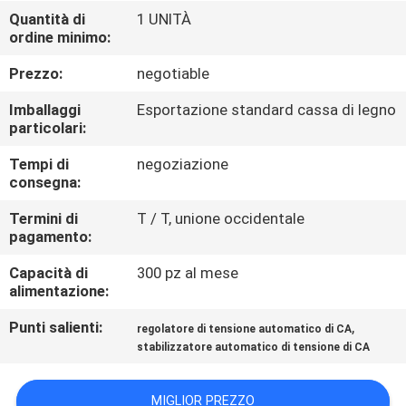
ALLA
Quantità di
1 UNITÀ
ordine minimo:
FABBRICA
Prezzo:
negotiable
CONTROLLO
Imballaggi
Esportazione standard cassa di legno
DELLA
particolari:
QUALITÀ
Tempi di
negoziazione
consegna:
CONTATTACI
Termini di
T / T, unione occidentale
pagamento:
Capacità di
300 pz al mese
NOTIZIE
alimentazione:
Punti salienti:
,
regolatore di tensione automatico di CA
CHIEDI
stabilizzatore automatico di tensione di CA
UN
PREVENTIVO
MIGLIOR PREZZO