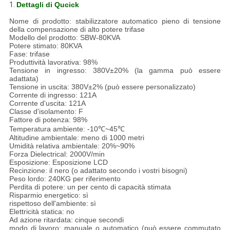
1.
Dettagli di Qucick
Nome di prodotto: stabilizzatore automatico pieno di tensione
della compensazione di alto potere trifase
Modello del prodotto: SBW-80KVA
Potere stimato: 80KVA
Fase: trifase
Produttività lavorativa: 98%
Tensione in ingresso: 380V±20% (la gamma può essere
adattata)
Tensione in uscita: 380V±2% (può essere personalizzato)
Corrente di ingresso: 121A
Corrente d'uscita: 121A
Classe d'isolamento: F
Fattore di potenza: 98%
Temperatura ambiente: -10℃~45℃
Altitudine ambientale: meno di 1000 metri
Umidità relativa ambientale: 20%~90%
Forza Dielectrical: 2000V/min
Esposizione: Esposizione LCD
Recinzione: il nero (o adattato secondo i vostri bisogni)
Peso lordo: 240KG per riferimento
Perdita di potere: un per cento di capacità stimata
Risparmio energetico: sì
rispettoso dell'ambiente: sì
Elettricità statica: no
Ad azione ritardata: cinque secondi
modo di lavoro: manuale o automatico (può essere commutato