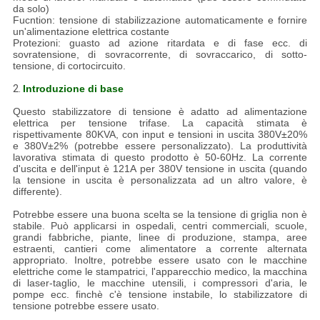
da solo)
Fucntion: tensione di stabilizzazione automaticamente e fornire
un'alimentazione elettrica costante
Protezioni: guasto ad azione ritardata e di fase ecc. di
sovratensione, di sovracorrente, di sovraccarico, di sotto-
tensione, di cortocircuito.
2.
Introduzione di base
Questo stabilizzatore di tensione è adatto ad alimentazione
elettrica per tensione trifase. La capacità stimata è
rispettivamente 80KVA, con input e tensioni in uscita 380V±20%
e 380V±2% (potrebbe essere personalizzato). La produttività
lavorativa stimata di questo prodotto è 50-60Hz. La corrente
d'uscita e dell'input è 121A per 380V tensione in uscita (quando
la tensione in uscita è personalizzata ad un altro valore, è
differente).
Potrebbe essere una buona scelta se la tensione di griglia non è
stabile. Può applicarsi in ospedali, centri commerciali, scuole,
grandi fabbriche, piante, linee di produzione, stampa, aree
estraenti, cantieri come alimentatore a corrente alternata
appropriato. Inoltre, potrebbe essere usato con le macchine
elettriche come le stampatrici, l'apparecchio medico, la macchina
di laser-taglio, le macchine utensili, i compressori d'aria, le
pompe ecc. finchè c'è tensione instabile, lo stabilizzatore di
tensione potrebbe essere usato.