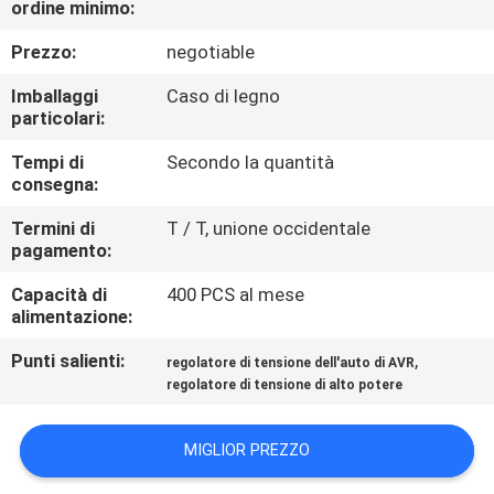
ordine minimo:
ALLA
FABBRICA
Prezzo:
negotiable
Imballaggi
Caso di legno
CONTROLLO
particolari:
DELLA
Tempi di
Secondo la quantità
consegna:
QUALITÀ
Termini di
T / T, unione occidentale
pagamento:
CONTATTACI
Capacità di
400 PCS al mese
alimentazione:
NOTIZIE
Punti salienti:
,
regolatore di tensione dell'auto di AVR
regolatore di tensione di alto potere
CHIEDI
UN
MIGLIOR PREZZO
PREVENTIVO