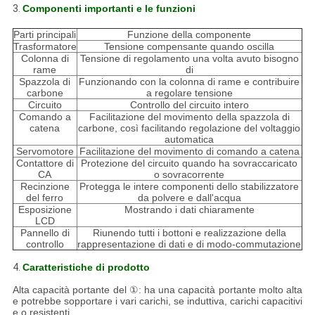
3.
Componenti importanti e le funzioni
Parti principali
Funzione della componente
Trasformatore
Tensione compensante quando oscilla
Colonna di
Tensione di regolamento una volta avuto bisogno
rame
di
Spazzola di
Funzionando con la colonna di rame e contribuire
carbone
a regolare tensione
Circuito
Controllo del circuito intero
Comando a
Facilitazione del movimento della spazzola di
catena
carbone, così facilitando regolazione del voltaggio
automatica
Servomotore
Facilitazione del movimento di comando a catena
Contattore di
Protezione del circuito quando ha sovraccaricato
CA
o sovracorrente
Recinzione
Protegga le intere componenti dello stabilizzatore
del ferro
da polvere e dall'acqua
Esposizione
Mostrando i dati chiaramente
LCD
Pannello di
Riunendo tutti i bottoni e realizzazione della
controllo
rappresentazione di dati e di modo-commutazione
4.
Caratteristiche di prodotto
Alta capacità portante del ①: ha una capacità portante molto alta
e potrebbe sopportare i vari carichi, se induttiva, carichi capacitivi
e o resistenti.