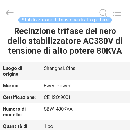
tensione
trifase
supplier.
Copyright
©
Stabilizzatore di tensione di alto potere
2019
-
2025
Recinzione trifase del nero
CASA.
Ewen
(Shanghai)
dello stabilizzatore AC380V di
Electrical
Equipment
Co.,
PRODOTTI
tensione di alto potere 80KVA
Ltd.
All
Rights
Reserved.
Developed
VIDEO
Luogo di
Shanghai, Cina
by
ECER
origine:
SU
Marca:
Ewen Power
DI
Certificazione:
CE, ISO:9001
NOI
Numero di
SBW-400KVA
modello:
VISITA
Quantità di
1 pc